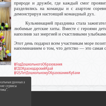
природе и дружбе, где каждый смог проявит
разделились на команды и с азартом соревн
демонстрируя настоящий командный дух.
Кульминацией праздника стала зажигател
любимые детские хиты. Вместе с героями дет
наполнив зал энергией и счастливыми улыбкам
Этот день подарил всем участникам море позит
напоминанием о том, что детство — это самая с
#ГодДошкольногоОбразования
#ГДОКраснодарскийКрай
#125ЛетДошкольномуОбразованиюКубани
ональных данных а
нние сервисы
тика".