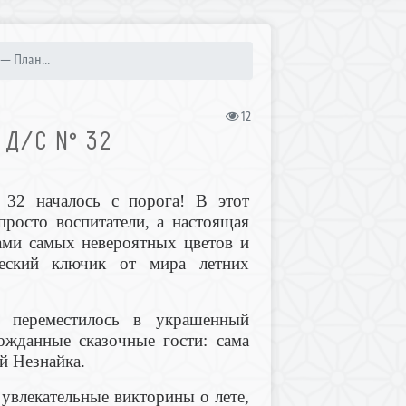
— План...
12
У Д/С № 32
32 началось с порога! В этот
просто воспитатели, а настоящая
ами самых невероятных цветов и
еский ключик от мира летних
е переместилось в украшенный
ожданные сказочные гости: сама
й Незнайка.
увлекательные викторины о лете,