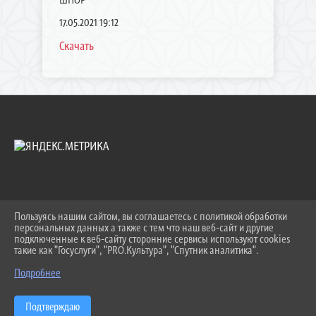
17.05.2021 19:12
Скачать
Пользуясь нашим сайтом, вы соглашаетесь с политикой обработки
2026 Г. UO.TIMREGION.RU
персональных данных а также с тем что наш веб-сайт и другие
ВХОД
подключенные к веб-сайту сторонние сервисы используют cookies
КАРТА САЙТА
такие как "Госуслуги", "PRO.Культура", "Спутник аналитика".
^
ПОЛИТИКА ОБРАБОТКИ ПЕРСОНАЛЬНЫХ ДАННЫХ
Подробнее
СДЕЛАНО НА KUBCMS
РАЗРАБОТКА И ПОДДЕРЖКА
Подтверждаю