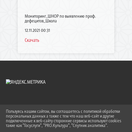
Мониторинг_ШНОР по выявлению проф.
дефецитов_Школа
12.11.2021 00:31
Скачать
Пользуясь нашим сайтом, вы соглашаетесь с политикой обработки
2026 Г. UO.TIMREGION.RU
персональных данных а также с тем что наш веб-сайт и другие
ВХОД
подключенные к веб-сайту сторонние сервисы используют cookies
КАРТА САЙТА
такие как "Госуслуги", "PRO.Культура", "Спутник аналитика".
^
ПОЛИТИКА ОБРАБОТКИ ПЕРСОНАЛЬНЫХ ДАННЫХ